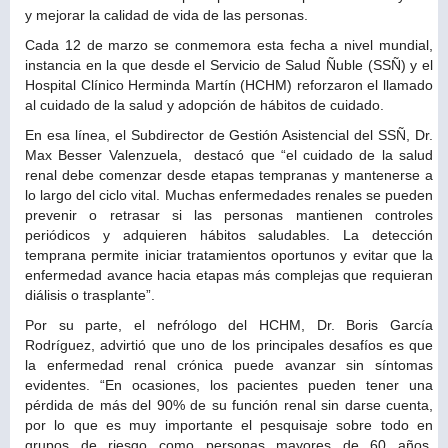
y mejorar la calidad de vida de las personas.
Cada 12 de marzo se conmemora esta fecha a nivel mundial,
instancia en la que desde el Servicio de Salud Ñuble (SSÑ) y el
Hospital Clínico Herminda Martín (HCHM) reforzaron el llamado
al cuidado de la salud y adopción de hábitos de cuidado.
En esa línea, el Subdirector de Gestión Asistencial del SSÑ, Dr.
Max Besser Valenzuela, destacó que “el cuidado de la salud
renal debe comenzar desde etapas tempranas y mantenerse a
lo largo del ciclo vital. Muchas enfermedades renales se pueden
prevenir o retrasar si las personas mantienen controles
periódicos y adquieren hábitos saludables. La detección
temprana permite iniciar tratamientos oportunos y evitar que la
enfermedad avance hacia etapas más complejas que requieran
diálisis o trasplante”.
Por su parte, el nefrólogo del HCHM, Dr. Boris García
Rodríguez, advirtió que uno de los principales desafíos es que
la enfermedad renal crónica puede avanzar sin síntomas
evidentes. “En ocasiones, los pacientes pueden tener una
pérdida de más del 90% de su función renal sin darse cuenta,
por lo que es muy importante el pesquisaje sobre todo en
grupos de riesgo como personas mayores de 60 años,