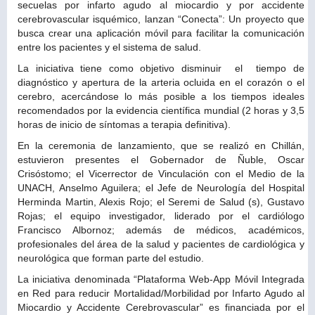
secuelas por infarto agudo al miocardio y por accidente
cerebrovascular isquémico, lanzan “Conecta”: Un proyecto que
busca crear una aplicación móvil para facilitar la comunicación
entre los pacientes y el sistema de salud.
La iniciativa tiene como objetivo disminuir el tiempo de
diagnóstico y apertura de la arteria ocluida en el corazón o el
cerebro, acercándose lo más posible a los tiempos ideales
recomendados por la evidencia científica mundial (2 horas y 3,5
horas de inicio de síntomas a terapia definitiva).
En la ceremonia de lanzamiento, que se realizó en Chillán,
estuvieron presentes el Gobernador de Ñuble, Oscar
Crisóstomo; el Vicerrector de Vinculación con el Medio de la
UNACH, Anselmo Aguilera; el Jefe de Neurología del Hospital
Herminda Martin, Alexis Rojo; el Seremi de Salud (s), Gustavo
Rojas; el equipo investigador, liderado por el cardiólogo
Francisco Albornoz; además de médicos, académicos,
profesionales del área de la salud y pacientes de cardiológica y
neurológica que forman parte del estudio.
La iniciativa denominada “Plataforma Web-App Móvil Integrada
en Red para reducir Mortalidad/Morbilidad por Infarto Agudo al
Miocardio y Accidente Cerebrovascular” es financiada por el