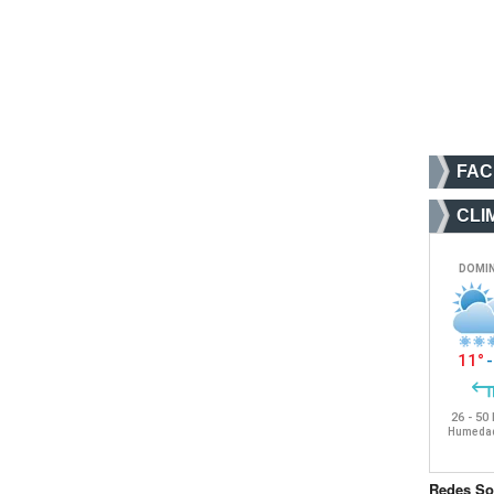
FA
CLI
Redes So