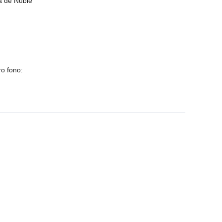
ia de Ñuble
o fono: