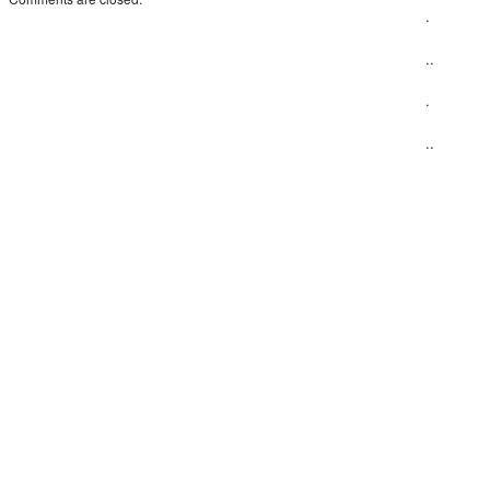
.
..
.
..