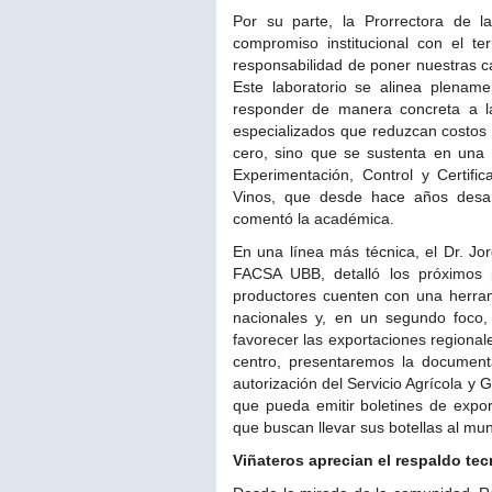
Por su parte, la Prorrectora de l
compromiso institucional con el ter
responsabilidad de poner nuestras cap
Este laboratorio se alinea plename
responder de manera concreta a las
especializados que reduzcan costos 
cero, sino que se sustenta en una t
Experimentación, Control y Certifi
Vinos, que desde hace años desarro
comentó la académica.
En una línea más técnica, el Dr. J
FACSA UBB, detalló los próximos 
productores cuenten con una herram
nacionales y, en un segundo foco,
favorecer las exportaciones regional
centro, presentaremos la documenta
autorización del Servicio Agrícola y G
que pueda emitir boletines de expor
que buscan llevar sus botellas al mun
Viñateros aprecian el respaldo tec