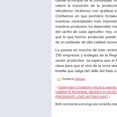
Desde la mirada de la comunidad, Ra
valoró la transición de la producci
viticultores recibimos con gratitud
Confiamos en que permitirá fortalec
nuestras necesidades más important
nuestros productos ha dependido may
del cariño de cada agricultor; hoy, c
que lo que hemos producido puede s
de un estándar de alta calidad recon
La puesta en marcha de este recinto
290 empresas y bodegas de la Región
sector productivo, se espera que el f
clave para que el vino de la zona s
botella que salga del Valle del Itata
Posted in
Noticias
«
Gobernador Crisóstomo refuerza agenda 
GABINETE REGIONAL ABORDA PLAN D
PRESIDENTE JOSÉ ANTONIO KAST
»
Both comments and pings are currently clo