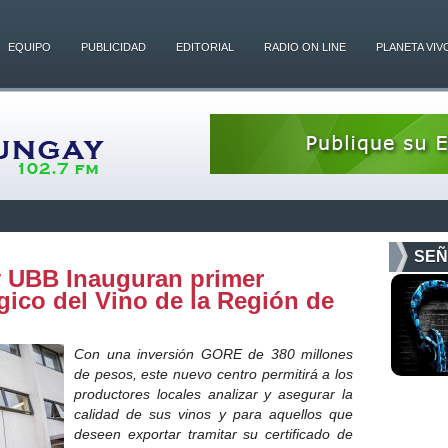
EQUIPO
PUBLICIDAD
EDITORIAL
RADIO ON LINE
PLANETA VIV
SEÑ
y UBB Inauguran primer
gico del Vino de la Región de
Con una inversión GORE de 380 millones
de pesos, este nuevo centro permitirá a los
productores locales analizar y asegurar la
calidad de sus vinos y para aquellos que
deseen exportar tramitar su certificado de