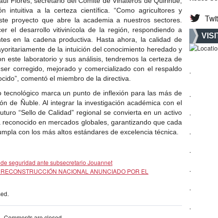
úl Flores, secretario del Comité de Viñateros de Quirihue,
ón intuitiva a la certeza científica. “Como agricultores y
Twit
 este proyecto que abre la academia a nuestros sectores.
er el desarrollo vitivinícola de la región, respondiendo a
VIS
es en la cadena productiva. Hasta ahora, la calidad de
oritariamente de la intuición del conocimiento heredado y
on este laboratorio y sus análisis, tendremos la certeza de
er corregido, mejorado y comercializado con el respaldo
.
ocido”, comentó el miembro de la directiva.
 tecnológico marca un punto de inflexión para las más de
.
 de Ñuble. Al integrar la investigación académica con el
.
uturo “Sello de Calidad” regional se convierta en un activo
ea reconocido en mercados globales, garantizando que cada
.
 cumpla con los más altos estándares de excelencia técnica.
.
de seguridad ante subsecretario Jouannet
.
E RECONSTRUCCIÓN NACIONAL ANUNCIADO POR EL
.
sed.
.
Comments are closed.