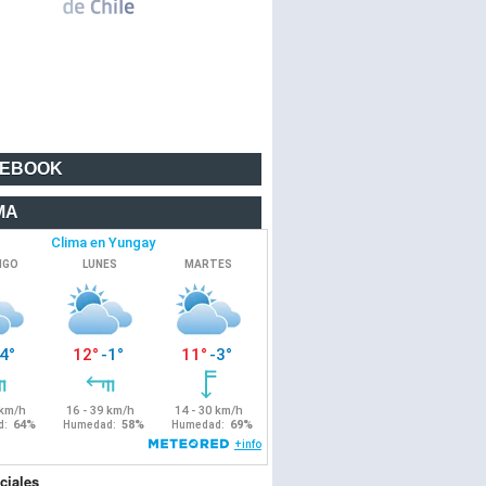
CEBOOK
MA
ciales