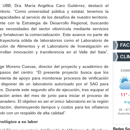
a UBB, Dra. María Angélica Caro Gutiérrez, destacó el
ritorio. “Como universidad pública y estatal, tenemos la
acidades al servicio de los desafíos de nuestro territorio.
nte con la Estrategia de Desarrollo Regional, buscando
 necesidades del sector vitivinícola mediante servicios
y fortalezcan la comercialización. Este avance no parte de
rayectoria sólida de laboratorios como el Laboratorio de
FA
cación de Alimentos y el Laboratorio de Investigación en
llan innovación y transferencia en el Valle del Itata”,
CLI
orge Moreno Cuevas, director del proyecto y académico de
pasos del centro: “El presente proyecto busca que los
ienta de apoyo para monitorear procesos de vinificación
 disponer de un laboratorio autorizado por el SAG para
es. Durante este segundo año de ejecución, tras equipar el
ción antes del mes de junio para iniciar el proceso de
anadero. El objetivo es ser el único laboratorio en la región
tación, disminuyendo tiempos y costos para los viñateros
do con un respaldo de alta calidad”.
nológico a su labor
Redes So