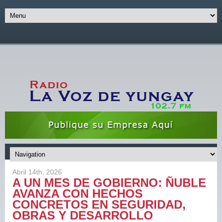
Abril 14th, 2026
A UN MES DE GOBIERNO: ÑUBLE
AVANZA CON HECHOS
CONCRETOS EN SEGURIDAD,
OBRAS Y DESARROLLO