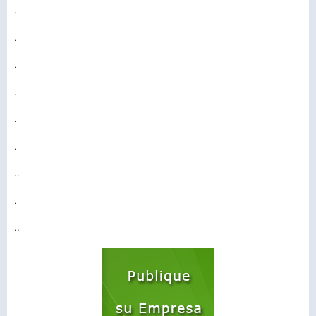
.
.
.
.
.
.
..
.
..