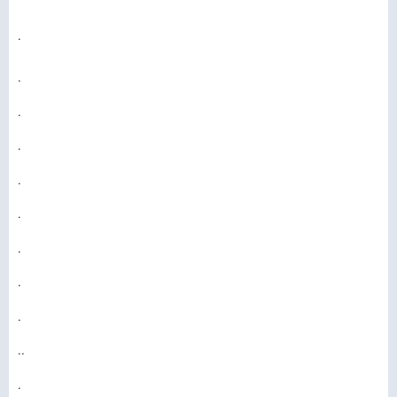
.
.
.
.
.
.
.
.
.
..
.