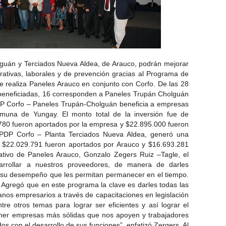
uán y Terciados Nueva Aldea, de Arauco, podrán mejorar
ativas, laborales y de prevención gracias al Programa de
 realiza Paneles Arauco en conjunto con Corfo. De las 28
beneficiadas, 16 corresponden a Paneles Trupán Cholguán
DP Corfo – Paneles Trupán-Cholguán beneficia a empresas
muna de Yungay. El monto total de la inversión fue de
780 fueron aportados por la empresa y $22.895.000 fueron
 PDP Corfo – Planta Terciados Nueva Aldea, generó una
s $22.029.791 fueron aportados por Arauco y $16.693.281
ativo de Paneles Arauco, Gonzalo Zegers Ruiz –Tagle, el
esarrollar a nuestros proveedores, de manera de darles
en su desempeño que les permitan permanecer en el tiempo.
. Agregó que en este programa la clave es darles todas las
nos empresarios a través de capacitaciones en legislación
ntre otros temas para lograr ser eficientes y así lograr el
tener empresas más sólidas que nos apoyen y trabajadores
 con el desarrollo de sus funciones”, enfatizó Zergers. Al