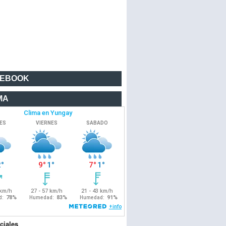
CEBOOK
MA
ciales