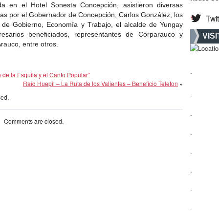
da en el Hotel Sonesta Concepción, asistieron diversas
as por el Gobernador de Concepción, Carlos González, los
Twit
es de Gobierno, Economía y Trabajo, el alcalde de Yungay
sarios beneficiados, representantes de Corparauco y
VIS
auco, entre otros.
.
 de la Esquila y el Canto Popular”
Raid Huepil – La Ruta de los Valientes – Beneficio Teleton
»
.
sed.
.
Comments are closed.
.
.
.
.
.