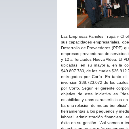
Las Empresas Paneles Trupán- Cholg
sus capacidades empresariales, oper
Desarrollo de Proveedores (PDP) que
empresas proveedoras de servicios 
y 12 a Terciados Nueva Aldea. El P
ubicadas, en su mayoría, en la co
$49.807.780, de los cuales $26.912.
entregados por Corfo. En tanto el
inversión $38.723.072 de los cuale
por Corfo. Según el gerente corpor
objetivo de esta iniciativa es “d
estabilidad y unas características 
Es una relación de mutuo beneficio”
herramientas a los pequeños y media
laboral, administración financiera, e
éxito en su gestión. “Así vamos a 
de estas empresas más comprometidos