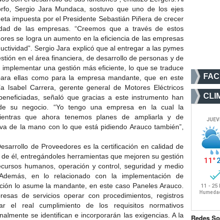
Corfo, Sergio Jara Mundaca, sostuvo que uno de los ejes
eta impuesta por el Presidente Sebastián Piñera de crecer
idad de las empresas. “Creemos que a través de estos
res se logra un aumento en la eficiencia de las empresas
ctividad”. Sergio Jara explicó que al entregar a las pymes
stión en el área financiera, de desarrollo de personas y de
 implementar una gestión más eficiente, lo que se traduce
FA
para ellas como para la empresa mandante, que en este
a Isabel Carrera, gerente general de Motores Eléctricos
CLI
eneficiadas, señaló que gracias a este instrumento han
 de su negocio. “Yo tengo una empresa en la cual la
mientras que ahora tenemos planes de ampliarla y de
va de la mano con lo que está pidiendo Arauco también”,
esarrollo de Proveedores es la certificación en calidad de
n de él, entregándoles herramientas que mejoren su gestión
cursos humanos, operación y control, seguridad y medio
. Además, en lo relacionado con la implementación de
ción lo asume la mandante, en este caso Paneles Arauco.
presas de servicios operar con procedimientos, registros
rar el real cumplimiento de los requisitos normativos
nalmente se identifican e incorporarán las exigencias. A la
Redes So