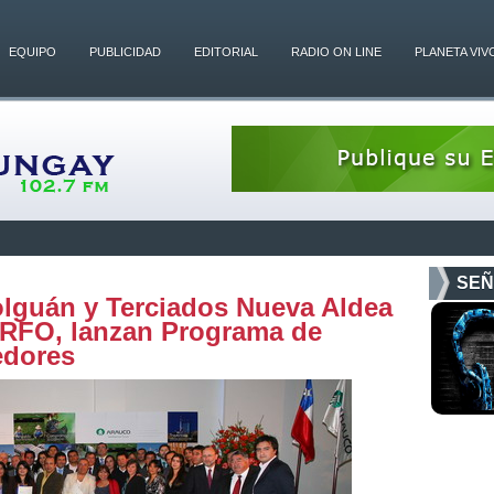
EQUIPO
PUBLICIDAD
EDITORIAL
RADIO ON LINE
PLANETA VIV
SEÑ
lguán y Terciados Nueva Aldea
RFO, lanzan Programa de
edores