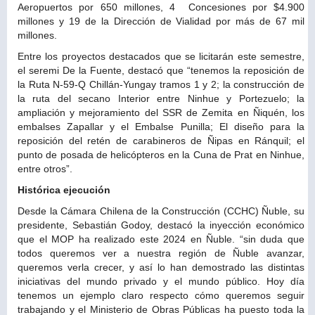
Aeropuertos por 650 millones, 4 Concesiones por $4.900
millones y 19 de la Dirección de Vialidad por más de 67 mil
millones.
Entre los proyectos destacados que se licitarán este semestre,
el seremi De la Fuente, destacó que “tenemos la reposición de
la Ruta N-59-Q Chillán-Yungay tramos 1 y 2; la construcción de
la ruta del secano Interior entre Ninhue y Portezuelo; la
ampliación y mejoramiento del SSR de Zemita en Ñiquén, los
embalses Zapallar y el Embalse Punilla; El diseño para la
reposición del retén de carabineros de Ñipas en Ránquil; el
punto de posada de helicópteros en la Cuna de Prat en Ninhue,
entre otros”.
Histórica ejecución
Desde la Cámara Chilena de la Construcción (CCHC) Ñuble, su
presidente, Sebastián Godoy, destacó la inyección económico
que el MOP ha realizado este 2024 en Ñuble. “sin duda que
todos queremos ver a nuestra región de Ñuble avanzar,
queremos verla crecer, y así lo han demostrado las distintas
iniciativas del mundo privado y el mundo público. Hoy día
tenemos un ejemplo claro respecto cómo queremos seguir
trabajando y el Ministerio de Obras Públicas ha puesto toda la