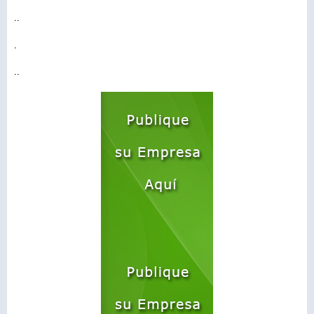
..
.
..