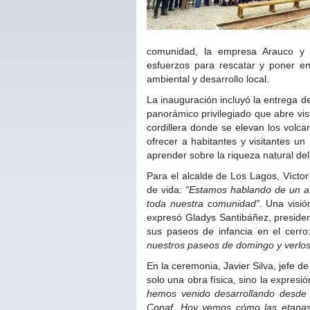
comunidad, la empresa Arauco y l
esfuerzos para rescatar y poner en
ambiental y desarrollo local.
La inauguración incluyó la entrega d
panorámico privilegiado que abre vist
cordillera donde se elevan los volc
ofrecer a habitantes y visitantes u
aprender sobre la riqueza natural del t
Para el alcalde de Los Lagos, Víctor 
de vida:
“Estamos hablando de un au
toda nuestra comunidad”
. Una visi
expresó Gladys Santibáñez, preside
sus paseos de infancia en el cerr
nuestros paseos de domingo y verlo
En la ceremonia, Javier Silva, jefe 
solo una obra física, sino la expres
hemos venido desarrollando desde 
Conaf. Hoy vemos cómo las etapas