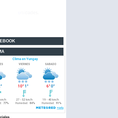
CEBOOK
MA
ciales