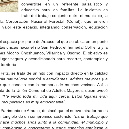
convertirse en un referente paisajístico y
educativo para las familias. La iniciativa es
fruto del trabajo conjunto entre el municipio, la
a Corporación Nacional Forestal (Conaf), que unieron
 valor este espacio, integrando conservación, educación
el espacio por parte de Arauco, el que se ubica en un punto
as únicas hacia el río San Pedro, el humedal Collilelfu y la
anes Mocho Choshuenco, Villarrica y Osorno. El objetivo es
n lugar seguro y acondicionado para recorrer, contemplar y
erritorio.
Fritz, se trata de un hito con impacto directo en la calidad
la natural que servirá a estudiantes, adultos mayores y a
ón que conecta con la memoria de muchos vecinos. Así lo
nta de la Unión Comunal de Adultos Mayores, quien evocó
o:
“He vivido toda mi vida aquí cerca. Estos lugares eran
s recuperados es muy emocionante”
.
de Patrimonio de Arauco, destacó que el nuevo mirador no es
ión tangible de un compromiso sostenido:
“Es un trabajo que
hace muchos años junto a la comunidad, el municipio y
 comienzan a concretarse y estos espacios empiezan a