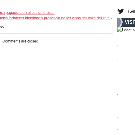
Twit
 pagadora en el sector forestal
busca fortalecer identidad y presencia de los vinos del Valle del Itata
»
VIS
sed.
Comments are closed.
.
.
.
.
.
.
.
.