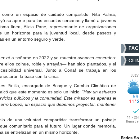
 como un espacio de cuidado compartido. Rita Palma,
rayó su aporte para las escuelas cercanas y llamó a jóvenes
isma línea, Alicia Pane, representante de organizaciones
re un horizonte para la juventud local, desde paseos y
as en un entorno seguro y verde.
FA
enzó a soñarse en 2022 y ya muestra avances concretos:
CLI
e ellos coihue, roble y arrayán— han sido plantados, y el
esibilidad universal. Junto a Conaf se trabaja en los
nectarán la base con la cima.
des Pinilla, encargado de Bosque y Cambio Climático de
ecalcó que este momento es solo un inicio:
“Hay un esfuerzo
rvicios públicos y la comunidad. Este mirador es apenas el
Cerro López, un espacio que debemos proyectar, mantener
lo de una voluntad compartida: transformar un paisaje
que comunitario para el futuro. Un lugar donde memoria,
ana se entrelazan en un mismo horizonte.
Redes So