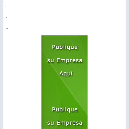
..
.
..