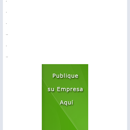
.
.
..
.
..