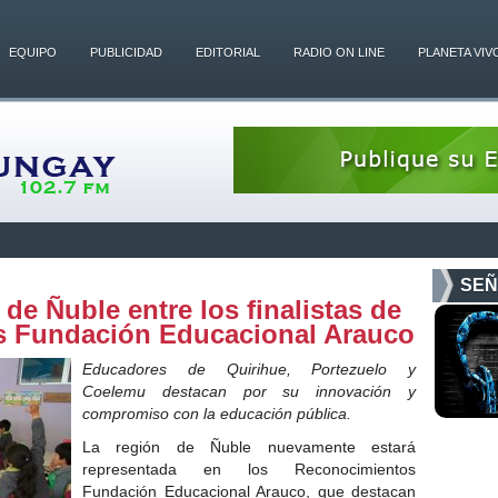
EQUIPO
PUBLICIDAD
EDITORIAL
RADIO ON LINE
PLANETA VIV
SEÑ
de Ñuble entre los finalistas de
s Fundación Educacional Arauco
Educadores de Quirihue, Portezuelo y
Coelemu destacan por su innovación y
compromiso con la educación pública.
La región de Ñuble nuevamente estará
representada en los Reconocimientos
Fundación Educacional Arauco, que destacan