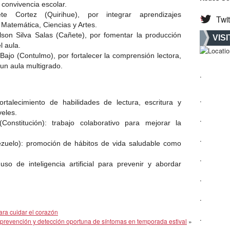
a convivencia escolar.
e Cortez (Quirihue), por integrar aprendizajes
Twit
, Matemática, Ciencias y Artes.
son Silva Salas (Cañete), por fomentar la producción
VIS
l aula.
Bajo (Contulmo), por fortalecer la comprensión lectora,
n un aula multigrado.
.
.
ortalecimiento de habilidades de lectura, escritura y
veles.
.
onstitución): trabajo colaborativo para mejorar la
.
zuelo): promoción de hábitos de vida saludable como
.
so de inteligencia artificial para prevenir y abordar
.
.
para cuidar el corazón
.
a prevención y detección oportuna de síntomas en temporada estival
»