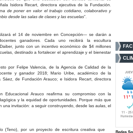
eñala Isidora Recart, directora ejecutiva de la Fundación.
a de poner en valor el trabajo cotidiano, colaborativo y
mbio desde las salas de clases y las escuelas
”.
lizará el 14 de noviembre en Concepción— se darán a
docentes ganadores. Cada uno recibirá la escultura
FA
 Daiber, junto con un incentivo económico de $4 millones
uelas, destinado a fortalecer el aprendizaje y el bienestar
CLI
to por Felipe Valencia, de la Agencia de Calidad de la
ocente y ganador 2018; Mario Uribe, académico de la
a Sáez, de Fundación Arauco; e Isidora Recart, directora
ón Educacional Arauco reafirma su compromiso con la
edagógica y la equidad de oportunidades. Porque más que
 una invitación: a seguir construyendo, desde las aulas, el
o (Teno), por un proyecto de escritura creativa que
Redes So