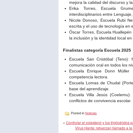
mejora la calidad del discurso y l
Erika Torres, Escuela Grumet
interdisciplinarios entre Lenguaje
Nicole Donoso, Escuela Rubi Nel
escrita y el uso de tecnología en e
Óscar Torres, Escuela Huallepén 
la inclusión y la identidad local e
Finalistas categoría Escuela 2025
Escuela San Cristóbal (Teno): f
comunicación oral en todos los ni
Escuela Enrique Donn Müller (C
competencia lectora.
Escuela Lomas de Chudal (Porte
base del aprendizaje.
Escuela Villa Jesús (Coelemu): u
conflictos de convivencia escolar.
Posted in
Noticias
«
Controlar el colesterol y los triglicéridos 
Virus Hanta: refuerzan llamado a l