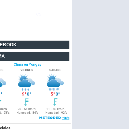
CEBOOK
MA
ciales