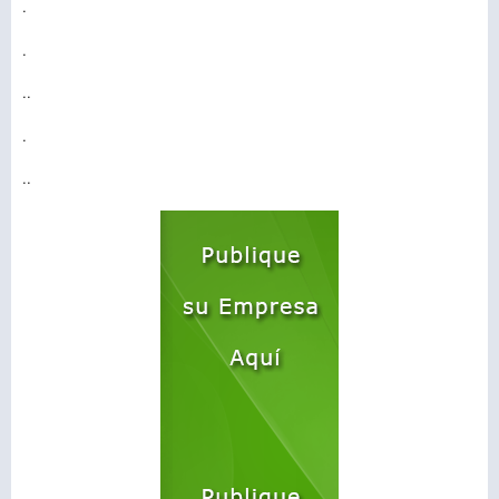
.
.
..
.
..