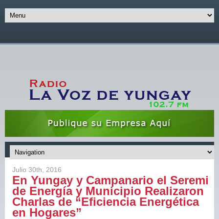
Julio 30th, 2016
En Yungay y Campanario el Seremi
de Energía y Municipio Realizaron
Charlas de “Eficiencia Energética
en Hogares”