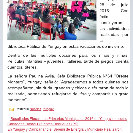
28 de julio
2016: Con
éxito
concluyeron
las actividades
realizadas por
la
Biblioteca Pública de Yungay en estas vacaciones de invierno.
Dentro de las múltiples opciones para los niños y niñas:
Películas infantiles – juveniles, talleres, tarde de juegos, cuenta
cuentos, títeres.
La señora Paulina Ávila, Jefa Biblioteca Pública N°64 “Oreste
Montero”, Yungay, señaló: “Agradecemos a todos quienes nos
acompañaron, sin duda, grandes y chicos disfrutaron de todo lo
realizado, permitiendo refugiarse del frío y compartir un grato
momento”
Posted in
Noticias
,
Yungay
«
Resultados Elecciones Primarias Municipales 2016 en Yungay dio como
Ganador a Rafael Cifuentes Rodríguez (PS)
En Yungay y Campanario el Seremi de Energía y Municipio Realizaron