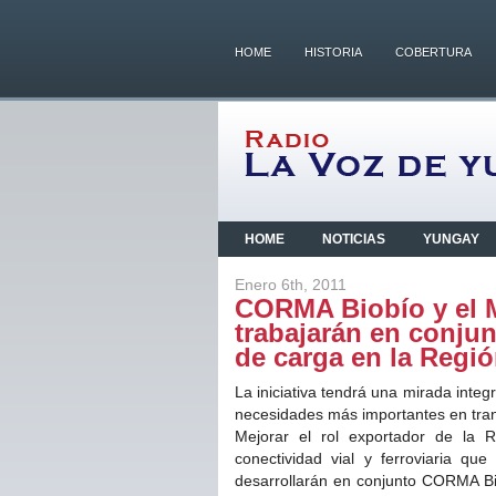
HOME
HISTORIA
COBERTURA
HOME
NOTICIAS
YUNGAY
Enero 6th, 2011
CORMA Biobío y el M
trabajarán en conjun
de carga en la Regió
La iniciativa tendrá una mirada integra
necesidades más importantes en trans
Mejorar el rol exportador de la R
conectividad vial y ferroviaria qu
desarrollarán en conjunto CORMA Bio