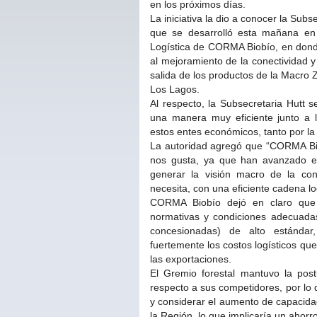
en los próximos días.
La iniciativa la dio a conocer la Sub
que se desarrolló esta mañana en C
Logística de CORMA Biobío, en donde
al mejoramiento de la conectividad y
salida de los productos de la Macro 
Los Lagos.
Al respecto, la Subsecretaria Hutt 
una manera muy eficiente junto a
estos entes económicos, tanto por la 
La autoridad agregó que “CORMA Bio
nos gusta, ya que han avanzado en i
generar la visión macro de la con
necesita, con una eficiente cadena lo
CORMA Biobío dejó en claro que p
normativas y condiciones adecuadas
concesionadas) de alto estándar,
fuertemente los costos logísticos qu
las exportaciones.
El Gremio forestal mantuvo la post
respecto a sus competidores, por lo q
y considerar el aumento de capacidad
la Región, lo que implicaría un ahorr