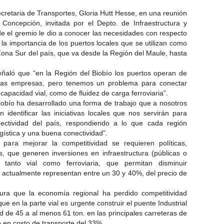
secretaria de Transportes, Gloria Hutt Hesse, en una reunión
oncepción, invitada por el Depto. de Infraestructura y
 el gremio le dio a conocer las necesidades con respecto
 la importancia de los puertos locales que se utilizan como
Zona Sur del país, que va desde la Región del Maule, hasta
señaló que “en la Región del Biobío los puertos operan de
 las empresas, pero tenemos un problema para conectar
capacidad vial, como de fluidez de carga ferroviaria”.
bío ha desarrollado una forma de trabajo que a nosotros
dentificar las iniciativas locales que nos servirán para
ectividad del país, respondiendo a lo que cada región
gística y una buena conectividad”.
ara mejorar la competitividad se requieren políticas,
, que generen inversiones en infraestructura (públicas o
 tanto vial como ferroviaria, que permitan disminuir
e actualmente representan entre un 30 y 40%, del precio de
ura que la economía regional ha perdido competitividad
ue en la parte vial es urgente construir el puente Industrial
 de 45 a al menos 61 ton. en las principales carreteras de
o en costo de transporte del 33%.