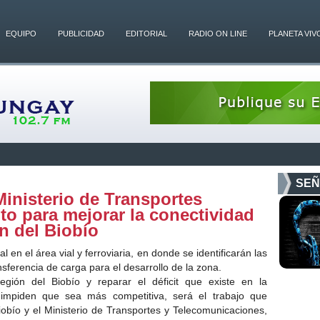
EQUIPO
PUBLICIDAD
EDITORIAL
RADIO ON LINE
PLANETA VIV
SEÑ
inisterio de Transportes
to para mejorar la conectividad
n del Biobío
l en el área vial y ferroviaria, en donde se identificarán las
ferencia de carga para el desarrollo de la zona.
egión del Biobío y reparar el déficit que existe en la
e impiden que sea más competitiva, será el trabajo que
bío y el Ministerio de Transportes y Telecomunicaciones,