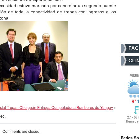
a necesidad estuvo marcada por concretar un segundo puente
ción de toda la conectividad de trenes con ingresos a los
zona.
FA
CLI
stal Trupan Cholguán Entrega Computador a Bomberos de Yungay
»
sed.
Comments are closed.
Redes So