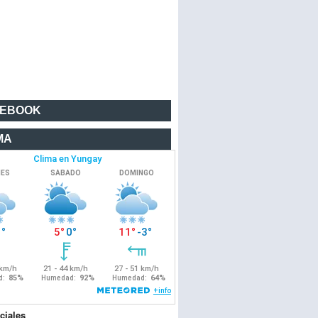
CEBOOK
MA
ciales