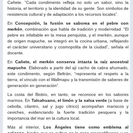
Cañete. “Cada condimento refleja no solo un sabor, sino la
historia, el territorio y la identidad de su gente. Son símbolos de
resistencia cultural y de adaptación a los recursos locales”.
En
Concepción, la fusión se saborea en el pebre con
merkén
, combinación que habla de tradición y modernidad. “El
pebre es infaltable en la mesa penquista, y el merkén, aunque
de origen mapuche, se integró en la cocina urbana, reflejando
el carácter universitario y cosmopolita de la ciudad”, señala el
docente.
En
Cañete, el merkén conserva intacta la raíz ancestral
mapuche
. Elaborado a partir del ají cacho de cabra ahumado,
este condimento, según Beltrán, “representa el respeto a la
tierra, el vínculo con el Wallmapu y la transmisión de saberes de
generación en generación”.
La costa del Biobío, en tanto, se reconoce en los sabores
marinos. En
Talcahuano, el limón y la salsa verde
(a base de
cebolla, cilantro, sal y jugo cítrico) acompañan mariscos y
ceviches, evidenciando la fuerte tradición pesquera y la
importancia del mar en la cultura local.
Más al interior,
Los Ángeles tiene como emblema al
orégano
, hierba que se cultiva en la zona precordillerana y se