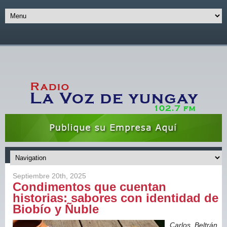
Septiembre 20th, 2025
Condimentos que cuentan
historias: sabores con identidad de
Biobío y Ñuble
Carlos Beltrán,