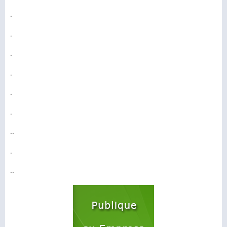
.
.
.
.
.
.
..
.
..