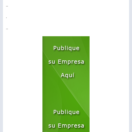
..
.
..