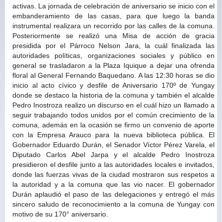
activas. La jornada de celebración de aniversario se inicio con el
embanderamiento de las casas, para que luego la banda
instrumental realizara un recorrido por las calles de la comuna.
Posteriormente se realizó una Misa de acción de gracia
presidida por el Párroco Nelson Jara, la cuál finalizada las
autoridades políticas, organizaciones sociales y público en
general se trasladaron a la Plaza Iquique a dejar una ofrenda
floral al General Fernando Baquedano. A las 12:30 horas se dio
inicio al acto cívico y desfile de Aniversario 170º de Yungay
donde se destaco la historia de la comuna y también el alcalde
Pedro Inostroza realizo un discurso en el cuál hizo un llamado a
seguir trabajando todos unidos por el común crecimiento de la
comuna, además en la ocasión se firmo un convenio de aporte
con la Empresa Arauco para la nueva biblioteca pública. El
Gobernador Eduardo Durán, el Senador Víctor Pérez Varela, el
Diputado Carlos Abel Jarpa y el alcalde Pedro Inostroza
presidieron el desfile junto a las autoridades locales e invitados,
donde las fuerzas vivas de la ciudad mostraron sus respetos a
la autoridad y a la comuna que las vio nacer. El gobernador
Durán aplaudió el paso de las delegaciones y entregó el más
sincero saludo de reconocimiento a la comuna de Yungay con
motivo de su 170° aniversario.