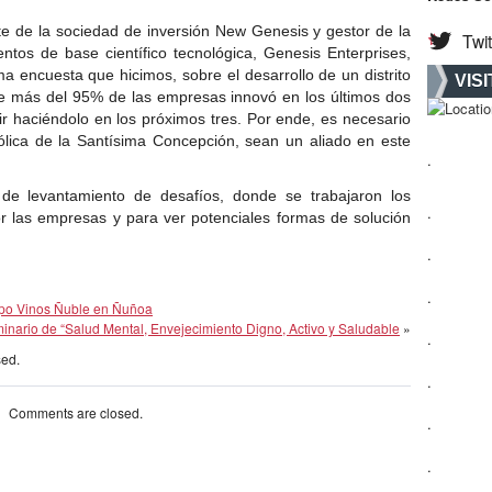
nte de la sociedad de inversión New Genesis y gestor de la
Twit
tos de base científico tecnológica, Genesis Enterprises,
ma encuesta que hicimos, sobre el desarrollo de un distrito
VIS
e más del 95% de las empresas innovó en los últimos dos
ir haciéndolo en los próximos tres. Por ende, es necesario
ólica de la Santísima Concepción, sean un aliado en este
.
 de levantamiento de desafíos, donde se trabajaron los
.
r las empresas y para ver potenciales formas de solución
.
.
Expo Vinos Ñuble en Ñuñoa
inario de “Salud Mental, Envejecimiento Digno, Activo y Saludable
»
.
sed.
.
Comments are closed.
.
.