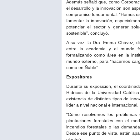
Además señaló que, como Corporació
el desarrollo y la innovación son asp
compromiso fundamental. “Hemos esta
fomentar la innovación, especialme
potenciar el sector y generar so
sostenible”, concluyó.
A su vez, la Dra. Emma Chávez, dir
entre la academia y el mundo f
formalizando como área en la instit
mundo externo, para “hacernos cargo
como en Ñuble”.
Expositores
Durante su exposición, el coordinad
Hídricos de la Universidad Católic
existencia de distintos tipos de inn
líder a nivel nacional e internacional
“Cómo resolvemos los problemas q
plantaciones forestales con el med
incendios forestales o las demanda
Desde ese punto de vista, están apa
planteó.