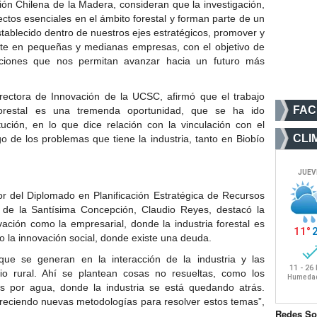
n Chilena de la Madera, consideran que la investigación,
ectos esenciales en el ámbito forestal y forman parte de un
blecido dentro de nuestros ejes estratégicos, promover y
nte en pequeñas y medianas empresas, con el objetivo de
luciones que nos permitan avanzar hacia un futuro más
ectora de Innovación de la UCSC, afirmó que el trabajo
FA
orestal es una tremenda oportunidad, que se ha ido
ución, en lo que dice relación con la vinculación con el
CLI
 de los problemas que tiene la industria, tanto en Biobío
or del Diplomado en Planificación Estratégica de Recursos
a de la Santísima Concepción, Claudio Reyes, destacó la
ovación como la empresarial, donde la industria forestal es
, o la innovación social, donde existe una deuda.
ue se generan en la interacción de la industria y las
io rural. Ahí se plantean cosas no resueltas, como los
s por agua, donde la industria se está quedando atrás.
reciendo nuevas metodologías para resolver estos temas”,
Redes So