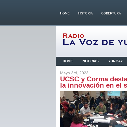
HOME
HISTORIA
COBERTURA
HOME
NOTICIAS
YUNGAY
Mayo 3rd, 2023
UCSC y Corma destac
la innovación en el s