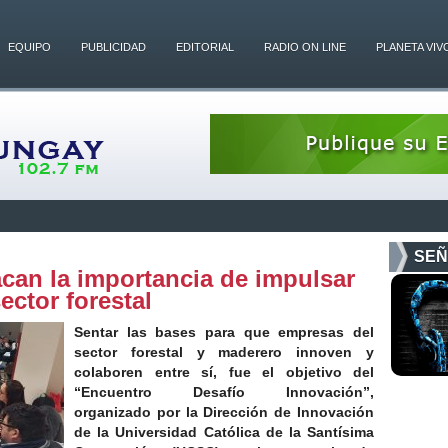
EQUIPO
PUBLICIDAD
EDITORIAL
RADIO ON LINE
PLANETA VIV
SEÑ
an la importancia de impulsar
ector forestal
Sentar las bases para que empresas del
sector forestal y maderero innoven y
colaboren entre sí, fue el objetivo del
“Encuentro Desafío Innovación”,
organizado por la Dirección de Innovación
de la Universidad Católica de la Santísima