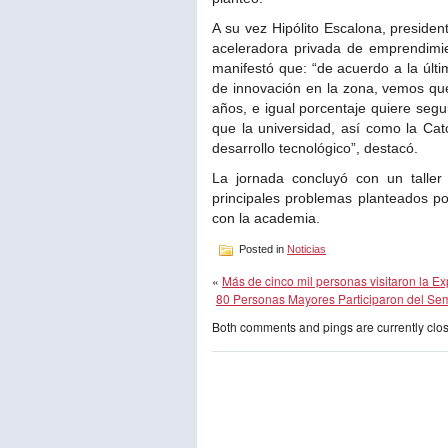
A su vez Hipólito Escalona, preside
aceleradora privada de emprendimien
manifestó que: “de acuerdo a la últi
de innovación en la zona, vemos qu
años, e igual porcentaje quiere segu
que la universidad, así como la Cat
desarrollo tecnológico”, destacó.
La jornada concluyó con un taller
principales problemas planteados po
con la academia.
Posted in
Noticias
«
Más de cinco mil personas visitaron la 
80 Personas Mayores Participaron del Sem
Both comments and pings are currently clo