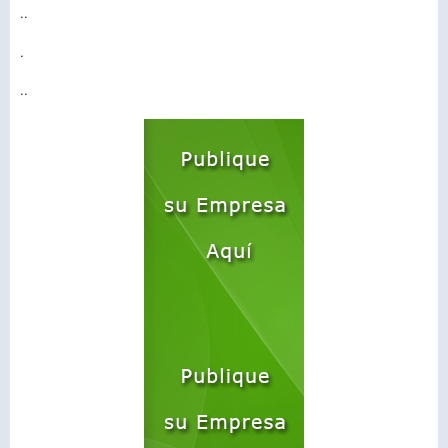
..
.
..