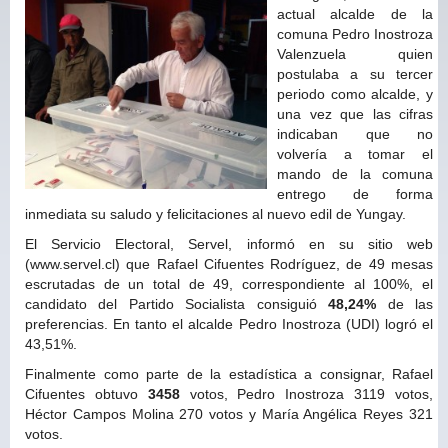
actual alcalde de la
comuna Pedro Inostroza
Valenzuela quien
postulaba a su tercer
periodo como alcalde, y
una vez que las cifras
indicaban que no
volvería a tomar el
mando de la comuna
entrego de forma
inmediata su saludo y felicitaciones al nuevo edil de Yungay.
El Servicio Electoral, Servel, informó en su sitio web
(www.servel.cl) que Rafael Cifuentes Rodríguez, de 49 mesas
escrutadas de un total de 49, correspondiente al 100%, el
candidato del Partido Socialista consiguió
48,24%
de las
preferencias. En tanto el alcalde Pedro Inostroza (UDI) logró el
43,51%.
Finalmente como parte de la estadística a consignar, Rafael
Cifuentes obtuvo
3458
votos, Pedro Inostroza 3119 votos,
Héctor Campos Molina 270 votos y María Angélica Reyes 321
votos.