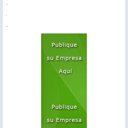
..
.
..