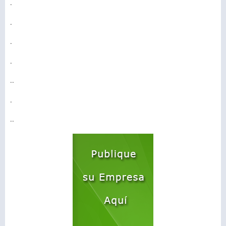
.
.
.
.
..
.
..