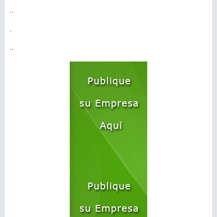
..
.
..