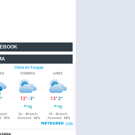
CEBOOK
MA
ciales