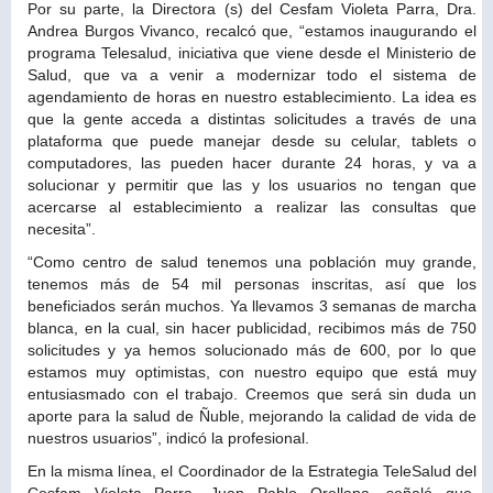
Por su parte, la Directora (s) del Cesfam Violeta Parra, Dra.
Andrea Burgos Vivanco, recalcó que, “estamos inaugurando el
programa Telesalud, iniciativa que viene desde el Ministerio de
Salud, que va a venir a modernizar todo el sistema de
agendamiento de horas en nuestro establecimiento. La idea es
que la gente acceda a distintas solicitudes a través de una
plataforma que puede manejar desde su celular, tablets o
computadores, las pueden hacer durante 24 horas, y va a
solucionar y permitir que las y los usuarios no tengan que
acercarse al establecimiento a realizar las consultas que
necesita”.
“Como centro de salud tenemos una población muy grande,
tenemos más de 54 mil personas inscritas, así que los
beneficiados serán muchos. Ya llevamos 3 semanas de marcha
blanca, en la cual, sin hacer publicidad, recibimos más de 750
solicitudes y ya hemos solucionado más de 600, por lo que
estamos muy optimistas, con nuestro equipo que está muy
entusiasmado con el trabajo. Creemos que será sin duda un
aporte para la salud de Ñuble, mejorando la calidad de vida de
nuestros usuarios”, indicó la profesional.
En la misma línea, el Coordinador de la Estrategia TeleSalud del
Cesfam Violeta Parra, Juan Pablo Orellana, señaló que,