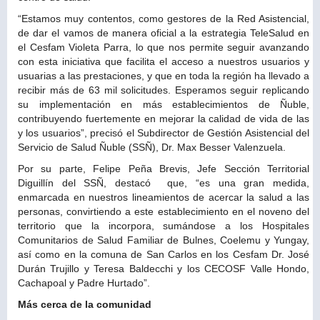
“Estamos muy contentos, como gestores de la Red Asistencial,
de dar el vamos de manera oficial a la estrategia TeleSalud en
el Cesfam Violeta Parra, lo que nos permite seguir avanzando
con esta iniciativa que facilita el acceso a nuestros usuarios y
usuarias a las prestaciones, y que en toda la región ha llevado a
recibir más de 63 mil solicitudes. Esperamos seguir replicando
su implementación en más establecimientos de Ñuble,
contribuyendo fuertemente en mejorar la calidad de vida de las
y los usuarios”, precisó el Subdirector de Gestión Asistencial del
Servicio de Salud Ñuble (SSÑ), Dr. Max Besser Valenzuela.
Por su parte, Felipe Peña Brevis, Jefe Sección Territorial
Diguillín del SSÑ, destacó que, “es una gran medida,
enmarcada en nuestros lineamientos de acercar la salud a las
personas, convirtiendo a este establecimiento en el noveno del
territorio que la incorpora, sumándose a los Hospitales
Comunitarios de Salud Familiar de Bulnes, Coelemu y Yungay,
así como en la comuna de San Carlos en los Cesfam Dr. José
Durán Trujillo y Teresa Baldecchi y los CECOSF Valle Hondo,
Cachapoal y Padre Hurtado”.
Más cerca de la comunidad