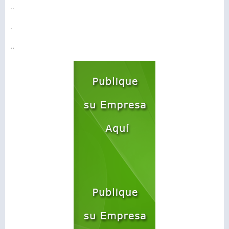
..
.
..