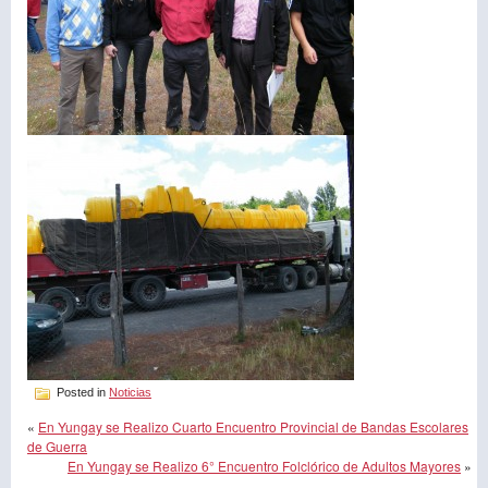
Posted in
Noticias
«
En Yungay se Realizo Cuarto Encuentro Provincial de Bandas Escolares
de Guerra
En Yungay se Realizo 6° Encuentro Folclórico de Adultos Mayores
»