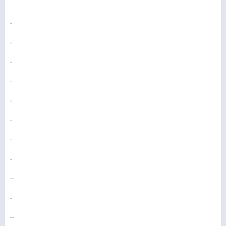
.
.
.
.
.
.
.
.
..
.
..