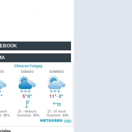
CEBOOK
MA
ciales