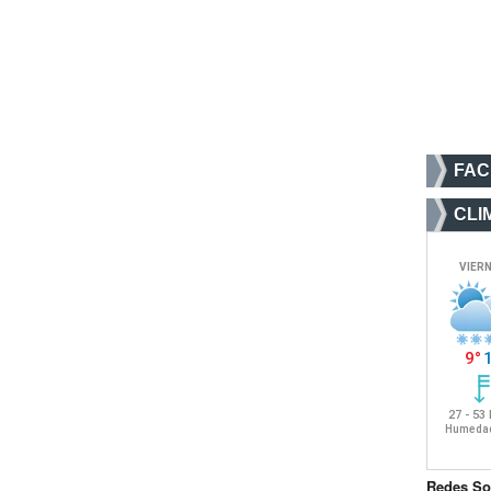
FA
CLI
Redes So