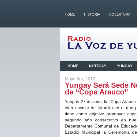
HOME
HISTORIA
COBERTURA
HOME
NOTICIAS
YUNGAY
Mayo 5th, 2012
Yungay Será Sede N
de “Copa Arauco”
Yungay 27 de abril, la “Copa Arauc
inter escolar de futbolito en el qu
tiene como objetivo promover espa
segundo año consecutivo en nue
Departamento Comunal de Educación
Estadio Municipal la Ceremonia d