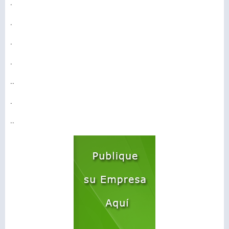
.
.
.
.
..
.
..